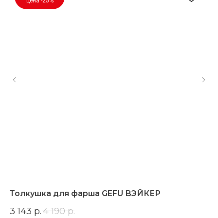
цена -25%
Толкушка для фарша GEFU ВЭЙКЕР
К
3 143
р.
4 190
р.
2