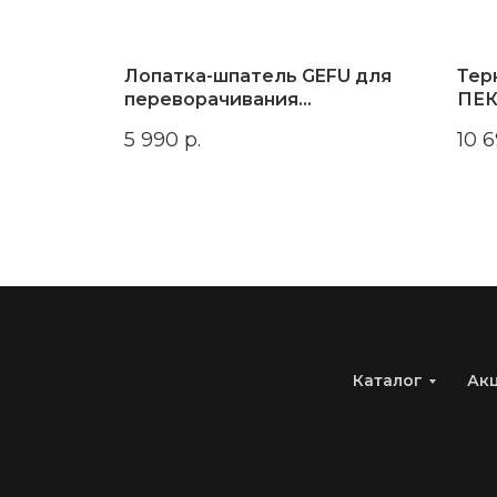
а GEFU
Лопатка-шпатель GEFU для
Тер
переворачивания
ПЕ
ПРАЙМЛАЙН
5 990
р.
10 
Каталог
Ак