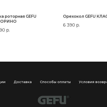
ка роторная GEFU
Орехокол GEFU КЛ
КОРИНО
6 390
р.
690
р.
ции
Доставка
Способы оплаты
Условия возвр