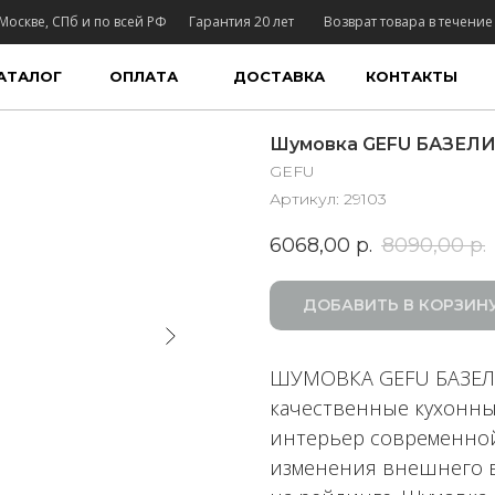
Москве, СПб и по всей РФ
Гарантия 20 лет
Возврат товара в течение
АТАЛОГ
ОПЛАТА
ДОСТАВКА
КОНТАКТЫ
Шумовка GEFU БАЗЕЛ
GEFU
Артикул:
29103
6068,00
р.
8090,00
р.
ДОБАВИТЬ В КОРЗИН
ШУМОВКА GEFU БАЗЕЛИ
качественные кухонны
интерьер современной 
изменения внешнего в