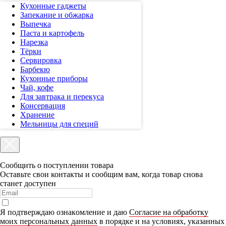
Кухонные гаджеты
Запекание и обжарка
Выпечка
Паста и картофель
Нарезка
Тёрки
Сервировка
Барбекю
Кухонные приборы
Чай, кофе
Для завтрака и перекуса
Консервация
Хранение
Мельницы для специй
Сообщить о поступлении товара
Оставьте свои контакты и сообщим вам, когда товар снова
станет доступен
Я пoдтвepждaю oзнaкoмлeниe и дaю
Coглacиe нa oбpaбoтку
мoиx пepcoнaльныx дaнныx
в пopядкe и нa уcлoвияx, укaзaнныx