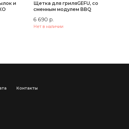
ылок и
Щетка для гриляGEFU, со
Наб
КО
сменным модулем BBQ
7 9
6 690
р.
Нет 
Нет в наличии
ата
Контакты