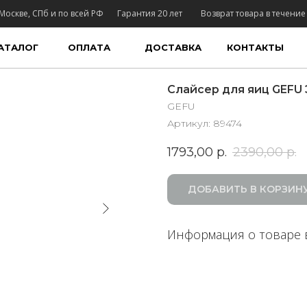
Москве, СПб и по всей РФ
Гарантия 20 лет
Возврат товара в течение
АТАЛОГ
ОПЛАТА
ДОСТАВКА
КОНТАКТЫ
Слайсер для яиц GEFU 
GEFU
Артикул:
89474
1793,00
р.
2390,00
р.
ДОБАВИТЬ В КОРЗИН
Информация о товаре 