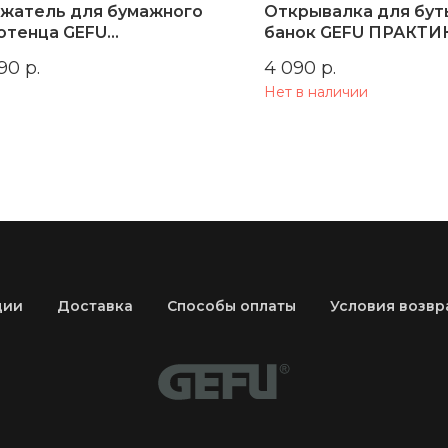
жатель для бумажного
Открывалка для бут
отенца GEFU
банок GEFU ПРАКТИ
АРТЛАЙН
790
р.
4 090
р.
Нет в наличии
ции
Доставка
Способы оплаты
Условия возвр