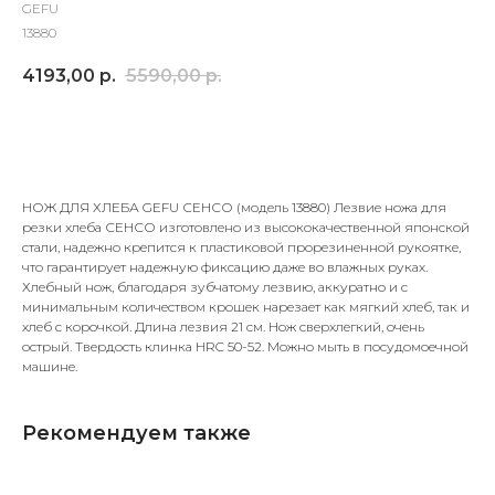
GEFU
13880
4193,00
р.
5590,00
р.
Добавить в корзину
НОЖ ДЛЯ ХЛЕБА GEFU СЕНСО (модель 13880) Лезвие ножа для
резки хлеба СЕНСО изготовлено из высококачественной японской
стали, надежно крепится к пластиковой прорезиненной рукоятке,
что гарантирует надежную фиксацию даже во влажных руках.
Хлебный нож, благодаря зубчатому лезвию, аккуратно и с
минимальным количеством крошек нарезает как мягкий хлеб, так и
хлеб с корочкой. Длина лезвия 21 см. Нож сверхлегкий, очень
острый. Твердость клинка HRC 50-52. Можно мыть в посудомоечной
машине.
Рекомендуем также