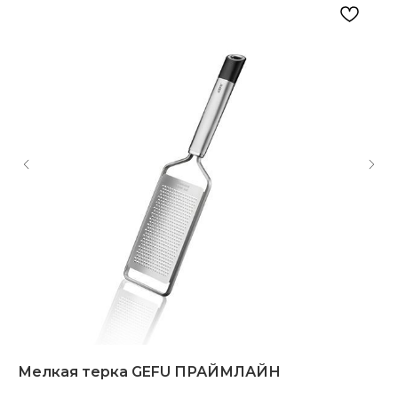
Мелкая терка GEFU ПРАЙМЛАЙН
Ми
н