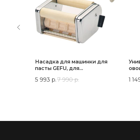
ания
Насадка для машинки для
Уни
ИКО
пасты GEFU, для
ово
приготовления равиоли.
5 993
р.
7 990
р.
1 14