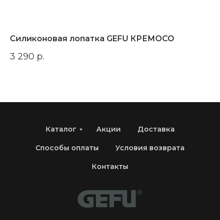
Силиконовая лопатка GEFU КРЕМОСО
Д
П
3 290
р.
Н
7 
Каталог
Акции
Доставка
Способы оплаты
Условия возврата
Контакты