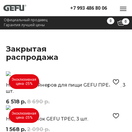
+7 993 486 80 06
Официальный продавец
0
0
Гарантия лучшей цены
Закрытая
распродажа
Эксклюзивная
цена -25%
Набор контейнеров для пищи GEFU ПРЕППО, 3
шт.
6 518
р.
8 690
р.
Эксклюзивная
цена -25%
Набор воронок GEFU ТРЕС, 3 шт.
1 568
р.
2 090
р.