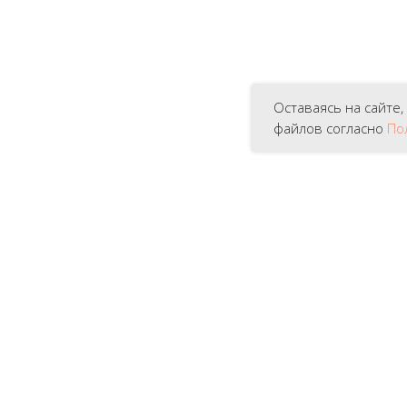
Оставаясь на сайте,
файлов согласно
По
Наша компания, Gefu-Mark
продавец GEFU в России
.
дешевле!
только оригинальную пр
обрести продукцию GEFU,
Если Вам все-таки удалос