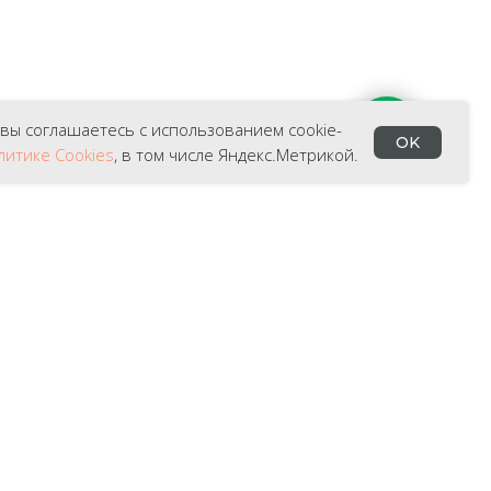
 вы соглашаетесь с использованием cookie-
OK
литике Cookies
, в том числе Яндекс.Метрикой.
et.ru (ИП Алексеев Р.В.) —
официальный
 Вам, нашим клиентам, мы предлагаем
одукцию GEFU по лучшим ценам в рунете.
ь найти модель GEFU такую же, как и на